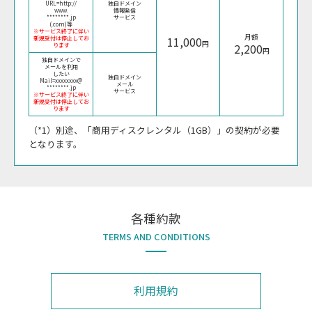
URL=http://
独自ドメイン
www.
情報発信
********.jp
サービス
(.com)等
※サービス終了に伴い
月額
11,000
新規受付は停止してお
円
2,200
ります
円
独自ドメインで
メールを利用
したい
独自ドメイン
Mail=xxxxxxxx@
メール
********.jp
サービス
※サービス終了に伴い
新規受付は停止してお
ります
（*1）別途、「商用ディスクレンタル（1GB）」の契約が必要
となります。
各種約款
TERMS AND CONDITIONS
利用規約