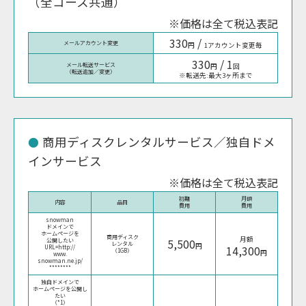
（全コース共通）
※価格は全て税込表記
330
/
メールアカウント変更
円
1アカウント変更毎
330
/ 1
メール転送サービス
円
回
（転送追加／変更）
※転送先:最大3ヶ所まで
商用ディスクレンタルサービス／独自ドメ
インサービス
※価格は全て税込表記
初期
月額
内容
品目
費用
費用
snowman
ドメインで
ホームページを
商用ディスク
月額
5,500
公開したい
レンタル
円
14,300
URL=http://
（1GB）
円
www.
snowman.ne.jp/
********
独自ドメインで
ホームページを公開し
たい
（*1）