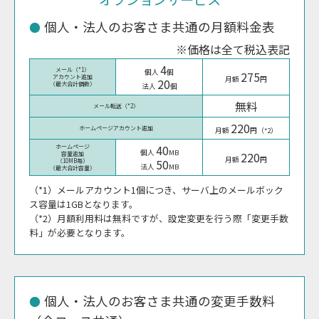
個人・法人のお客さま共通の月額料金表
※価格は全て税込表記
4
メール（*1）
個人
個
275
アカウント追加
月額
円
20
（最大合計個数）
法人
個
無料
メール転送（*2）
220
ホームページアカウント追加
月額
円（*2）
40
ホームページ
個人
MB
220
容量追加
月額
円
50
（10MB毎）
法人
MB
（最大合計容量）
（*1）メールアカウント1個につき、サーバ上のメールボック
ス容量は1GBとなります。
（*2）月額利用料は無料ですが、設定変更を行う際「変更手数
料」が必要となります。
個人・法人のお客さま共通の変更手数料